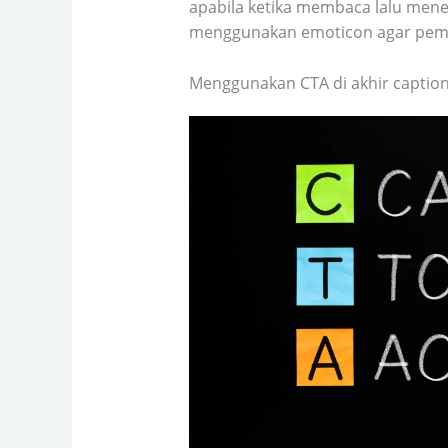
apabila ketika membaca lalu mene
menggunakan emoticon agar pemb
Menggunakan CTA di akhir captio