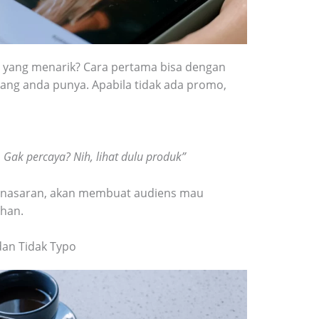
yang menarik? Cara pertama bisa dengan
ang anda punya. Apabila tidak ada promo,
 Gak percaya? Nih, lihat dulu produk”
enasaran, akan membuat audiens mau
han.
dan Tidak Typo