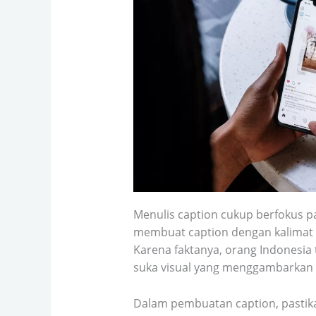
Menulis caption cukup berfokus p
membuat caption dengan kalimat ya
Karena faktanya, orang Indonesia 
suka visual yang menggambarkan 
Dalam pembuatan caption, pastik