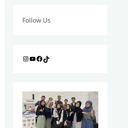
o
r
Follow Us
: