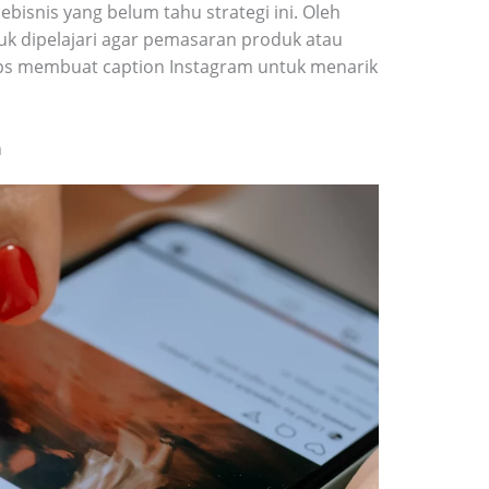
isnis yang belum tahu strategi ini. Oleh
ntuk dipelajari agar pemasaran produk atau
a tips membuat caption Instagram untuk menarik
n