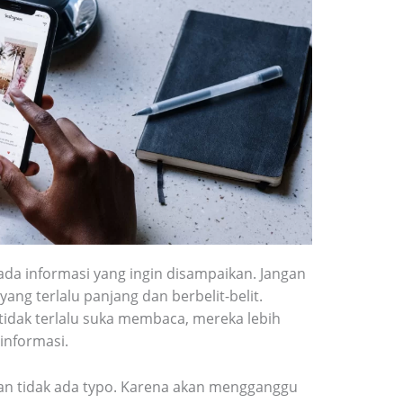
ada informasi yang ingin disampaikan. Jangan
ng terlalu panjang dan berbelit-belit.
tidak terlalu suka membaca, mereka lebih
informasi.
an tidak ada typo. Karena akan mengganggu