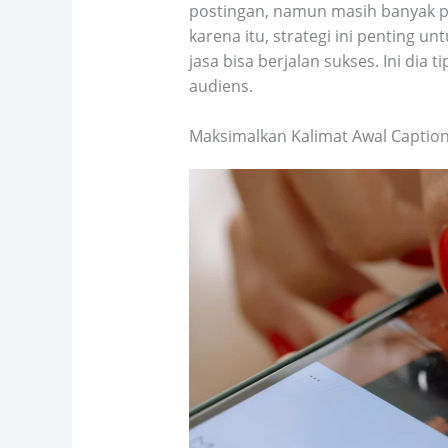
postingan, namun masih banyak peb
karena itu, strategi ini penting u
jasa bisa berjalan sukses. Ini di
audiens.
Maksimalkan Kalimat Awal Captio