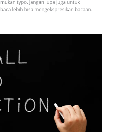
mukan typo. Jangan lupa juga untuk
aca lebih bisa mengekspresikan bacaan.
n