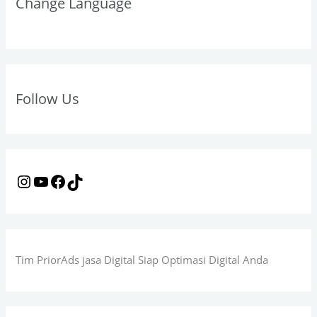
Change Language
c
r
e
o
h
a
k
f
m
o
r
Follow Us
:
Tim PriorAds jasa Digital Siap Optimasi Digital Anda