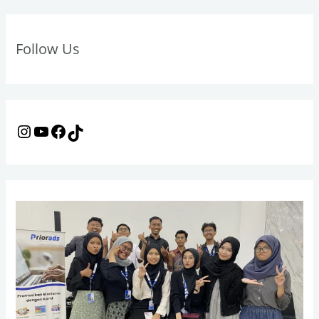
m
o
r
Follow Us
: