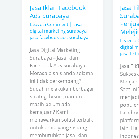
Suksesk
Jasa Iklan Facebook
Jasa T
Penjual
Ads Surabaya
Surab
Menjadi
Penjua
Melejit
Leave a Comment
|
jasa
digital marketing surabaya
,
Meleji
jasa facebook ads surabaya
Leave a
digital 
Jasa Digital Marketing
jasa tik
Surabaya – Jasa Iklan
Facebook Ads Surabaya
Jasa Ti
Merasa bisnis anda selama
Suksesk
ini tidak berkembang?
Menjadi 
Sudah melakukan berbagai
Saat ini
strategi bisnis, namun
menjadi
masih belum ada
populer
kemajuan? Kami
Faceboo
menawarkan solusi terbaik
platfor
untuk anda yang sedang
lain. Hal
membutuhkan jasa iklan
Indones