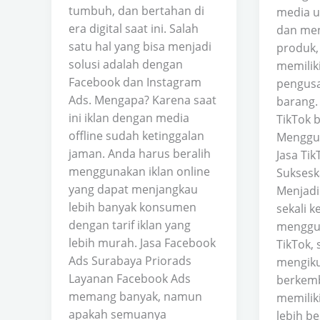
tumbuh, dan bertahan di
media u
era digital saat ini. Salah
dan me
satu hal yang bisa menjadi
produk,
solusi adalah dengan
memiliki
Facebook dan Instagram
pengusa
Ads. Mengapa? Karena saat
barang.
ini iklan dengan media
TikTok 
offline sudah ketinggalan
Menggun
jaman. Anda harus beralih
Jasa Ti
menggunakan iklan online
Suksesk
yang dapat menjangkau
Menjadi
lebih banyak konsumen
sekali 
dengan tarif iklan yang
menggun
lebih murah. Jasa Facebook
TikTok, 
Ads Surabaya Priorads
mengiku
Layanan Facebook Ads
berkemb
memang banyak, namun
memilik
apakah semuanya
lebih be