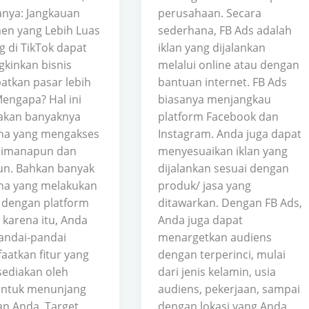
anya: Jangkauan
perusahaan. Secara
n yang Lebih Luas
sederhana, FB Ads adalah
g di TikTok dapat
iklan yang dijalankan
inkan bisnis
melalui online atau dengan
tkan pasar lebih
bantuan internet. FB Ads
Mengapa? Hal ini
biasanya menjangkau
akan banyaknya
platform Facebook dan
na yang mengakses
Instagram. Anda juga dapat
dimanapun dan
menyesuaikan iklan yang
n. Bahkan banyak
dijalankan sesuai dengan
na yang melakukan
produk/ jasa yang
i dengan platform
ditawarkan. Dengan FB Ads,
h karena itu, Anda
Anda juga dapat
andai-pandai
menargetkan audiens
atkan fitur yang
dengan terperinci, mulai
sediakan oleh
dari jenis kelamin, usia
untuk menunjang
audiens, pekerjaan, sampai
an Anda. Target
dengan lokasi yang Anda