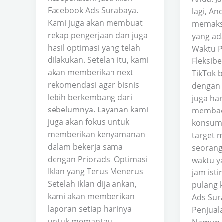
Facebook Ads Surabaya.
lagi, An
Kami juga akan membuat
memaks
rekap pengerjaan dan juga
yang ad
hasil optimasi yang telah
Waktu P
dilakukan. Setelah itu, kami
Fleksibe
akan memberikan next
TikTok b
rekomendasi agar bisnis
dengan 
lebih berkembang dari
juga ha
sebelumnya. Layanan kami
membaca
juga akan fokus untuk
konsume
memberikan kenyamanan
target 
dalam bekerja sama
seorang
dengan Priorads. Optimasi
waktu y
Iklan yang Terus Menerus
jam isti
Setelah iklan dijalankan,
pulang k
kami akan memberikan
Ads Sur
laporan setiap harinya
Penjuala
untuk memantau