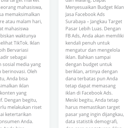
bila target market
dan Malang. Dapat
seorang mahasiswa,
Menyesuaikan Budget Iklan
sa memaksimalkan
Jasa Facebook Ads
re atau malam hari,
Surabaya – Jangkau Target
aat mahasiswa
Pasar Lebih Luas. Dengan
biskan waktunya
FB Ads, Anda akan memiliki
lihat TikTok. Iklan
kendali penuh untuk
ih Bervariasi
mengatur dan mengelola
hadir sebagai
iklan. Bahkan sampai
m sosial media yang
dengan budget untuk
 berinovasi. Oleh
beriklan, artinya dengan
tu, Anda bisa
dana terbatas pun Anda
malkan iklan
tetap dapat memasang
konten yang
iklan di Facebook Ads.
if. Dengan begitu,
Meski begitu, Anda tetap
rlu melakukan riset
harus memastikan target
i ketertarikan
pasar yang ingin dijangkau,
konsumen Anda.
data statistik demografi,