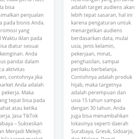
da bisa
adalah target audiens akan
imalkan penjualan
lebih tepat sasaran, hal ini
a pada bisnis Anda.
karena pengaturan untuk
romosi yang
menargetkan audiens
l Waktu iklan pada
berdasarkan data, mulai
isa diatur sesuai
usia, jenis kelamin,
keinginan. Anda
pekerjaan, minat,
rus pandai dalam
penghasilan, sampai
 aktivitas
perilaku berbelanja.
n, contohnya jika
Contohnya adalah produk
market Anda adalah
hijab, maka targetnya
 pekerja. Maka
adalah perempuan dan
ang tepat bisa pada
usia 15 tahun sampai
rahat atau ketika
dengan 30 tahun. Anda
erja. Jasa TikTok
juga bisa menambahkan
abaya – Sukseskan
lokasinya seperti daerah
n Menjadi Melejit.
Surabaya, Gresik, Sidoarjo,