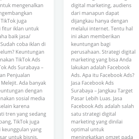
ntuk mengenalkan
digital marketing, audiens
ngembangkan
dari manapun dapat
 TikTok juga
dijangkau hanya dengan
 fitur iklan untuk
melalui internet. Tentu hal
ha baik jasa/
ini akan memberikan
 Sudah coba iklan di
keuntungan bagi
belum? Keuntungan
perusahaan. Strategi digital
akan TikTok Ads
marketing yang bisa Anda
kTok Ads Surabaya –
lakukan adalah Facebook
an Penjualan
Ads. Apa itu Facebook Ads?
 Melejit. Ada banyak
Jasa Facebook Ads
keuntungan dengan
Surabaya – Jangkau Target
akan sosial media
Pasar Lebih Luas. Jasa
selain karena
Facebook Ads adalah salah
ti tren yang sedang
satu strategi digital
ang, TikTok juga
marketing yang dinilai
i keunggulan yang
optimal untuk
sar untuk bisnis,
meningkatkan omzet pada