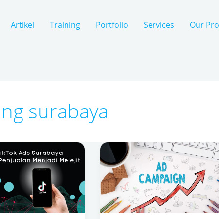
Artikel
Training
Portfolio
Services
Our Pro
ting surabaya
Jasa
Facebook
Ads
a
Surabaya
–