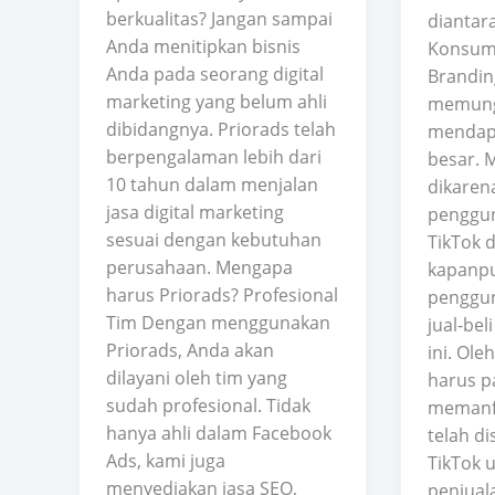
berkualitas? Jangan sampai
diantar
Anda menitipkan bisnis
Konsume
Anda pada seorang digital
Brandin
marketing yang belum ahli
memungk
dibidangnya. Priorads telah
mendapa
berpengalaman lebih dari
besar. 
10 tahun dalam menjalan
dikaren
jasa digital marketing
penggu
sesuai dengan kebutuhan
TikTok 
perusahaan. Mengapa
kapanpu
harus Priorads? Profesional
penggu
Tim Dengan menggunakan
jual-bel
Priorads, Anda akan
ini. Ole
dilayani oleh tim yang
harus p
sudah profesional. Tidak
memanfa
hanya ahli dalam Facebook
telah di
Ads, kami juga
TikTok 
menyediakan jasa SEO,
penjual