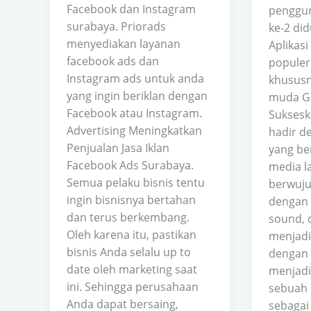
Facebook dan Instagram
penggun
surabaya. Priorads
ke-2 did
menyediakan layanan
Aplikasi
facebook ads dan
populer
Instagram ads untuk anda
khususn
yang ingin beriklan dengan
muda Ge
Facebook atau Instagram.
Suksesk
Advertising Meningkatkan
hadir de
Penjualan Jasa Iklan
yang be
Facebook Ads Surabaya.
media l
Semua pelaku bisnis tentu
berwuju
ingin bisnisnya bertahan
dengan 
dan terus berkembang.
sound, d
Oleh karena itu, pastikan
menjadi
bisnis Anda selalu up to
dengan c
date oleh marketing saat
menjadi
ini. Sehingga perusahaan
sebuah 
Anda dapat bersaing,
sebagai 