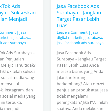
an
Jangkau
ikTok Ads
Jasa Facebook Ads
an
Target
aya – Sukseskan
Surabaya – Jangkau
Pasar
lan Menjadi
Target Pasar Lebih
Lebih
t
Luas
Luas
 Comment
|
jasa
Leave a Comment
|
jasa
marketing surabaya
,
digital marketing surabaya
,
tok ads surabaya
jasa facebook ads surabaya
kTok Ads Surabaya –
Jasa Facebook Ads
an Penjualan
Surabaya – Jangkau Target
Melejit Tahu tidak?
Pasar Lebih Luas Anda
 TikTok telah sukses
merasa bisnis yang Anda
 sosial media yang
jalankan kurang
 menyusul
berkembang? Atau omzet
k, Instagram, dan
penjualan produk atau jasa
m sosial media yang
tidak mengalami
 ini terbukti,
peningkatan? Jika IYA, inilah
ia menjadi
saatnya Anda melakukan