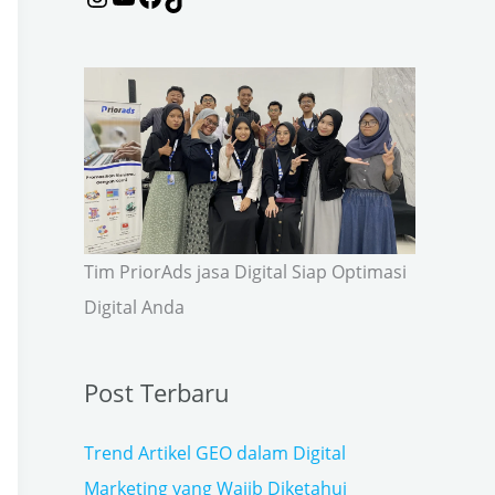
r
:
Tim PriorAds jasa Digital Siap Optimasi
Digital Anda
Post Terbaru
Trend Artikel GEO dalam Digital
Marketing yang Wajib Diketahui