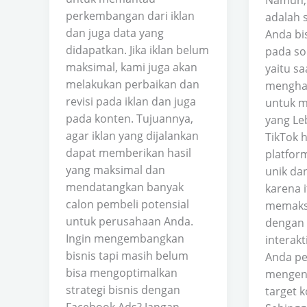
Namun, 
perkembangan dari iklan
adalah 
dan juga data yang
Anda bi
didapatkan. Jika iklan belum
pada so
maksimal, kami juga akan
yaitu s
melakukan perbaikan dan
mengha
revisi pada iklan dan juga
untuk me
pada konten. Tujuannya,
yang Leb
agar iklan yang dijalankan
TikTok 
dapat memberikan hasil
platfor
yang maksimal dan
unik dan
mendatangkan banyak
karena i
calon pembeli potensial
memaksi
untuk perusahaan Anda.
dengan 
Ingin mengembangkan
interakt
bisnis tapi masih belum
Anda pe
bisa mengoptimalkan
mengena
strategi bisnis dengan
target 