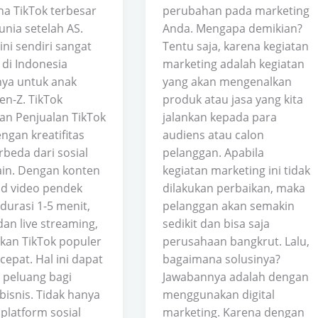
a TikTok terbesar
perubahan pada marketing
unia setelah AS.
Anda. Mengapa demikian?
 ini sendiri sangat
Tentu saja, karena kegiatan
 di Indonesia
marketing adalah kegiatan
ya untuk anak
yang akan mengenalkan
n-Z. TikTok
produk atau jasa yang kita
an Penjualan TikTok
jalankan kepada para
ngan kreatifitas
audiens atau calon
rbeda dari sosial
pelanggan. Apabila
ain. Dengan konten
kegiatan marketing ini tidak
d video pendek
dilakukan perbaikan, maka
durasi 1-5 menit,
pelanggan akan semakin
an live streaming,
sedikit dan bisa saja
kan TikTok populer
perusahaan bangkrut. Lalu,
epat. Hal ini dapat
bagaimana solusinya?
 peluang bagi
Jawabannya adalah dengan
bisnis. Tidak hanya
menggunakan digital
platform sosial
marketing. Karena dengan