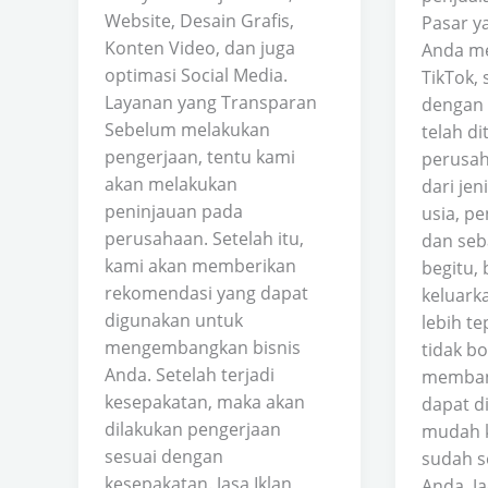
Website, Desain Grafis,
Pasar ya
Konten Video, dan juga
Anda me
optimasi Social Media.
TikTok,
Layanan yang Transparan
dengan 
Sebelum melakukan
telah d
pengerjaan, tentu kami
perusah
akan melakukan
dari jen
peninjauan pada
usia, pe
perusahaan. Setelah itu,
dan seb
kami akan memberikan
begitu,
rekomendasi yang dapat
keluark
digunakan untuk
lebih t
mengembangkan bisnis
tidak b
Anda. Setelah terjadi
membang
kesepakatan, maka akan
dapat d
dilakukan pengerjaan
mudah k
sesuai dengan
sudah s
kesepakatan. Jasa Iklan
Anda. Ja