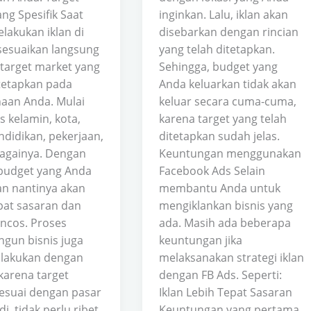
ng Spesifik Saat
inginkan. Lalu, iklan akan
lakukan iklan di
disebarkan dengan rincian
 sesuaikan langsung
yang telah ditetapkan.
target market yang
Sehingga, budget yang
itetapkan pada
Anda keluarkan tidak akan
aan Anda. Mulai
keluar secara cuma-cuma,
is kelamin, kota,
karena target yang telah
ndidikan, pekerjaan,
ditetapkan sudah jelas.
againya. Dengan
Keuntungan menggunakan
 budget yang Anda
Facebook Ads Selain
an nantinya akan
membantu Anda untuk
epat sasaran dan
mengiklankan bisnis yang
oncos. Proses
ada. Masih ada beberapa
un bisnis juga
keuntungan jika
ilakukan dengan
melaksanakan strategi iklan
arena target
dengan FB Ads. Seperti:
esuai dengan pasar
Iklan Lebih Tepat Sasaran
di, tidak perlu ribet
Keuntungan yang pertama