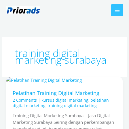
Skip
to
content
training digital
marketing surabaya
Pelatihan
Training
Pelatihan Training Digital Marketing
Digital
Marketing
2 Comments
|
kursus digital marketing
,
pelatihan
digital marketing
,
training digital marketing
Training Digital Marketing Surabaya – Jasa Digital
Marketing Surabaya Seiring dengan perkembangan
teknologi saat ini, hampir semua masyarakat