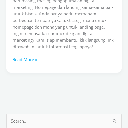
dari masing-masing pengoptimalan digital
marketing. Homepage dan landing sama-sama baik
untuk bisnis. Anda hanya perlu memahami
perbedaan tempatnya saja, strategi mana untuk
homepage dan mana yang untuk landing page.
Ingin memasarkan produk dengan digital
marketing? Kami siap membantu, klik langsung link
dibawah ini untuk informasi lengkapnya!
Read More »
I
Y
F
T
S
n
o
a
i