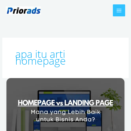
Skip
to
content
apa itu arti
homepage
Homepage
vs
Landing
Page:
Mana
yang
Lebih
Baik