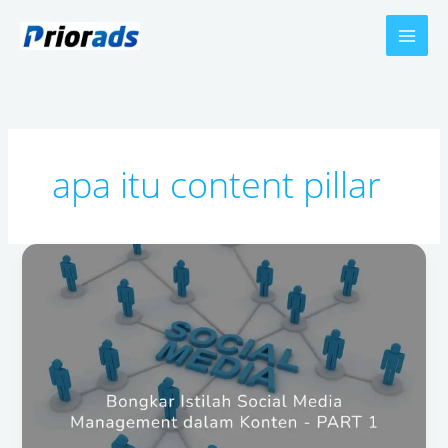
Skip
to
content
apa itu content pillar
Bongkar
Istilah
Social
Media
Management
dalam
Konten
–
PART